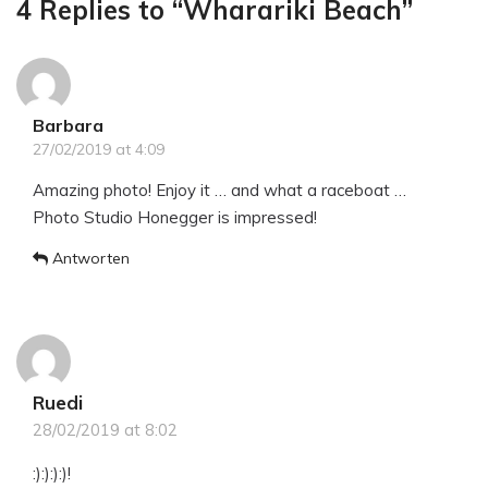
4 Replies to “Wharariki Beach”
Barbara
27/02/2019 at 4:09
Amazing photo! Enjoy it … and what a raceboat …
Photo Studio Honegger is impressed!
Antworten
Ruedi
28/02/2019 at 8:02
:):):):)!