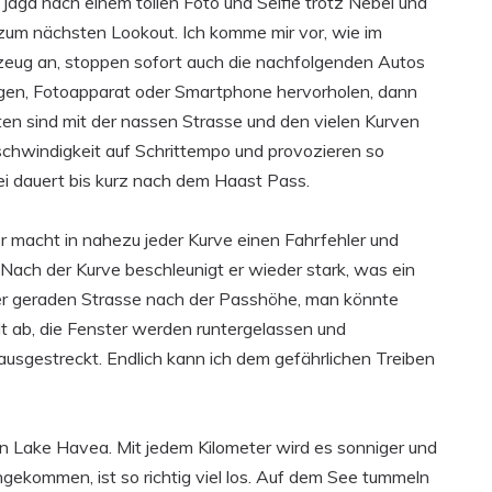
r Jagd nach einem tollen Foto und Selfie trotz Nebel und
 zum nächsten Lookout. Ich komme mir vor, wie im
hrzeug an, stoppen sofort auch die nachfolgenden Autos
igen, Fotoapparat oder Smartphone hervorholen, dann
ten sind mit der nassen Strasse und den vielen Kurven
eschwindigkeit auf Schrittempo und provozieren so
i dauert bis kurz nach dem Haast Pass.
Er macht in nahezu jeder Kurve einen Fahrfehler und
 Nach der Kurve beschleunigt er wieder stark, was ein
ner geraden Strasse nach der Passhöhe, man könnte
lt ab, die Fenster werden runtergelassen und
usgestreckt. Endlich kann ich dem gefährlichen Treiben
 Lake Havea. Mit jedem Kilometer wird es sonniger und
gekommen, ist so richtig viel los. Auf dem See tummeln