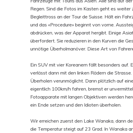
Fahrzeuge mit Touris aus Asien. Alle sind auf de
Regen. Sind die Fotos im Kasten geht es weiter
Begleittross an der Tour de Suisse. Hält ein Fa
und das «Procedure» beginnt von vorne. Ausste
abdrücken, was der Apparat hergibt. Einige Asia
überfordert. Sie reduzieren in den Kurven die G
unnötige Überholmanöver. Diese Art von Fahrere
Ein SUV mit vier Koreanern fällt besonders auf. 
verlässt dann mit den linken Rädern die Strasse.
Überholen verunmöglicht. Dann plötzlich auf ei
eigentlich 100km/h fahren, bremst er unvermitte
Fotoapparate mit langen Objektiven werden hera
ein Ende setzen und den Idioten überholen.
Wir erreichen zuerst den Lake Wanaka, dann den
die Temperatur steigt auf 23 Grad. In Wanaka an